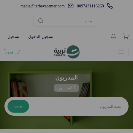
media@tarbeyacenter.com
0097431116269
تسجيل الدخول
تسجيل
كن مدرباً
المدربون
5 المدربون
بحث