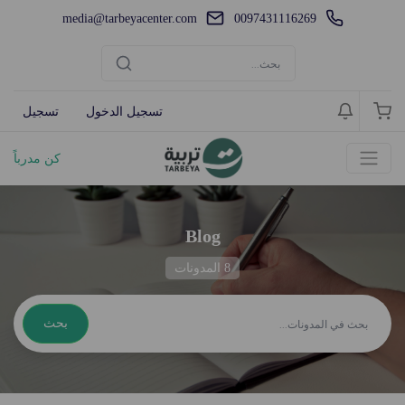
media@tarbeyacenter.com
0097431116269
تسجيل الدخول
تسجيل
كن مدرباً
Blog
8 المدونات
بحث